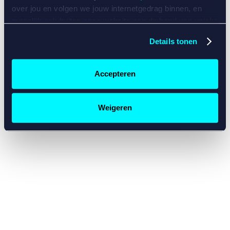
console for more information)
.
over jou en volgen we jouw internetgedrag binnen, en
mogelijk ook buiten onze website aan de hand van unieke
identificatoren, zoals je IP-adres, je Betcity-account
Details tonen
nummer, informatie over je browser, je apparaat of je
besturingssysteem. Wij bouwen zo jouw persoonlijke
profiel op. Hiermee passen wij onze website en
Accepteren
communicatie aan op jouw voorkeuren. Ook kunnen we
zo gerichte advertenties laten zien op basis van jouw
recente internetgedrag. Specifiek gebruiken wij en onze
Weigeren
partners de data voor de volgende doeleinden:
Advertentie- en contentmeting, inzichten in het publiek
en in productontwikkeling;
Gepersonaliseerde content;
Gepersonaliseerde advertenties;
Sociale media functionaliteit.
Lees hierover meer in
ons
cookiebeleid
en
privacybeleid
.