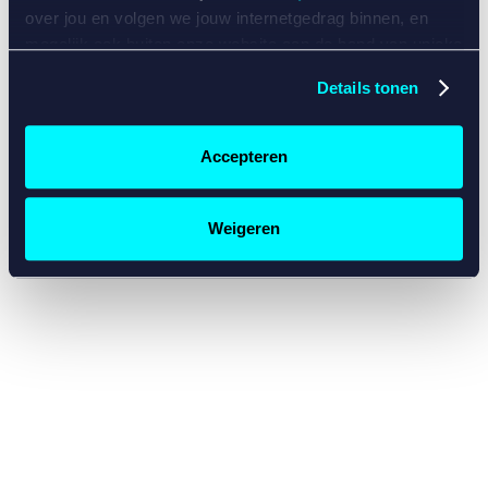
console for more information)
.
over jou en volgen we jouw internetgedrag binnen, en
mogelijk ook buiten onze website aan de hand van unieke
identificatoren, zoals je IP-adres, je Betcity-account
Details tonen
nummer, informatie over je browser, je apparaat of je
besturingssysteem. Wij bouwen zo jouw persoonlijke
profiel op. Hiermee passen wij onze website en
Accepteren
communicatie aan op jouw voorkeuren. Ook kunnen we
zo gerichte advertenties laten zien op basis van jouw
recente internetgedrag. Specifiek gebruiken wij en onze
Weigeren
partners de data voor de volgende doeleinden:
Advertentie- en contentmeting, inzichten in het publiek
en in productontwikkeling;
Gepersonaliseerde content;
Gepersonaliseerde advertenties;
Sociale media functionaliteit.
Lees hierover meer in
ons
cookiebeleid
en
privacybeleid
.