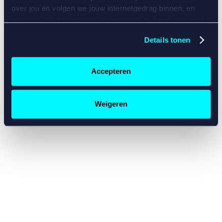
console for more information)
.
over jou en volgen we jouw internetgedrag binnen, en
mogelijk ook buiten onze website aan de hand van unieke
identificatoren, zoals je IP-adres, je Betcity-account
Details tonen
nummer, informatie over je browser, je apparaat of je
besturingssysteem. Wij bouwen zo jouw persoonlijke
profiel op. Hiermee passen wij onze website en
Accepteren
communicatie aan op jouw voorkeuren. Ook kunnen we
zo gerichte advertenties laten zien op basis van jouw
recente internetgedrag. Specifiek gebruiken wij en onze
Weigeren
partners de data voor de volgende doeleinden:
Advertentie- en contentmeting, inzichten in het publiek
en in productontwikkeling;
Gepersonaliseerde content;
Gepersonaliseerde advertenties;
Sociale media functionaliteit.
Lees hierover meer in
ons
cookiebeleid
en
privacybeleid
.