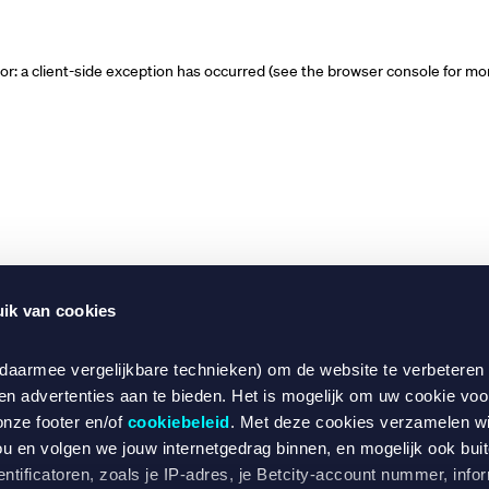
ror: a client-side exception has occurred (see the browser console for mo
ik van cookies
 daarmee vergelijkbare technieken) om de website te verbeteren
en advertenties aan te bieden. Het is mogelijk om uw cookie voo
onze footer en/of
cookiebeleid
. Met deze cookies verzamelen w
ou en volgen we jouw internetgedrag binnen, en mogelijk ook bui
ntificatoren, zoals je IP-adres, je Betcity-account nummer, infor