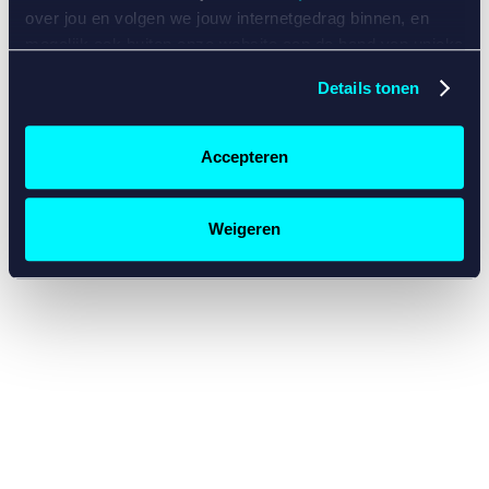
console for more information)
.
over jou en volgen we jouw internetgedrag binnen, en
mogelijk ook buiten onze website aan de hand van unieke
identificatoren, zoals je IP-adres, je Betcity-account
Details tonen
nummer, informatie over je browser, je apparaat of je
besturingssysteem. Wij bouwen zo jouw persoonlijke
profiel op. Hiermee passen wij onze website en
Accepteren
communicatie aan op jouw voorkeuren. Ook kunnen we
zo gerichte advertenties laten zien op basis van jouw
recente internetgedrag. Specifiek gebruiken wij en onze
Weigeren
partners de data voor de volgende doeleinden:
Advertentie- en contentmeting, inzichten in het publiek
en in productontwikkeling;
Gepersonaliseerde content;
Gepersonaliseerde advertenties;
Sociale media functionaliteit.
Lees hierover meer in
ons
cookiebeleid
en
privacybeleid
.