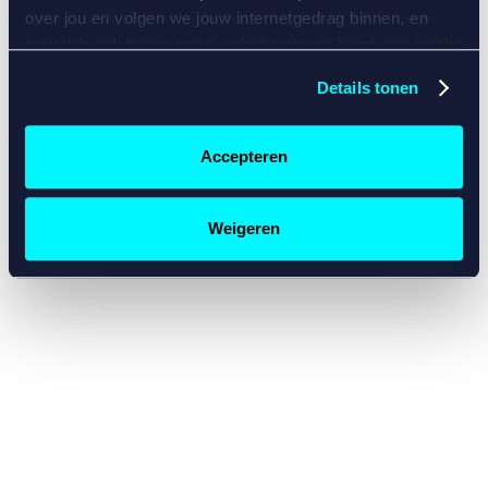
console for more information)
.
over jou en volgen we jouw internetgedrag binnen, en
mogelijk ook buiten onze website aan de hand van unieke
identificatoren, zoals je IP-adres, je Betcity-account
Details tonen
nummer, informatie over je browser, je apparaat of je
besturingssysteem. Wij bouwen zo jouw persoonlijke
profiel op. Hiermee passen wij onze website en
Accepteren
communicatie aan op jouw voorkeuren. Ook kunnen we
zo gerichte advertenties laten zien op basis van jouw
recente internetgedrag. Specifiek gebruiken wij en onze
Weigeren
partners de data voor de volgende doeleinden:
Advertentie- en contentmeting, inzichten in het publiek
en in productontwikkeling;
Gepersonaliseerde content;
Gepersonaliseerde advertenties;
Sociale media functionaliteit.
Lees hierover meer in
ons
cookiebeleid
en
privacybeleid
.