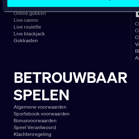
Online casino
Online gokken
Live casino
C
Live roulette
C
Live blackjack
C
Gokkasten
V
B
A
BETROUWBAAR
SPELEN
Algemene voorwaarden
Sportsbook voorwaarden
Bonusvoorwaarden
Speel Verantwoord
Klachtenregeling