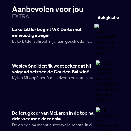
Aanbevolen voor jou
EXTRA
Bekijk alle
Luke Littler begint WK Darts met
eenvoudige zege
Luke Littler schreef in januari geschiedenis
toen hij als 17-jarige de jongste
wereldkampioen ooit werd en heerste op het
podium van Alexandra Palace. Littler keerde
Wesley Sneijder: ‘Ik weet zeker dat hij
in stijl terug op de plek van zijn grootste
volgend seizoen de Gouden Bal wint’
triomf, want hij wandelde zonder problemen
Kylian Mbappé heeft dit seizoen de status van
door de openingsronde van het WK.
onbetwiste basisspeler in de aanval van Real
Madrid veroverd. En als hij zo doorgaat in het
shirt van de Koninklijke, lijkt het een kwestie
van tijd voordat de Franse spits wordt
bekroond met de Gouden Bal voor beste
De terugkeer van McLaren in de top na
speler ter wereld. Tenminste, dat is de
drie vreemde decennia
overtuiging van Wesley Sneijder.
De op een na meest succesvolle renstal in de