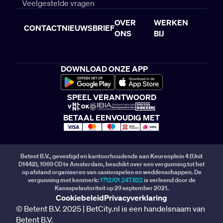
Veelgestelde vragen
OVER
WERKEN
CONTACT
NIEUWSBRIEF
ONS
BIJ
DOWNLOAD ONZE APP
SPEEL VERANTWOORD
BETAAL EENVOUDIG MET
Betent B.V., gevestigd en kantoorhoudende aan Keurenplein 4 (Unit
D1442), 1069 CD te Amsterdam, beschikt over een vergunning tot het
op afstand organiseren van casinospelen en weddenschappen. De
vergunning met kenmerk:
1712/01.247.822
is verleend door de
Kansspelautoriteit op 29 september 2021.
Cookiebeleid
Privacyverklaring
© Betent B.V. 2025 | BetCity.nl is een handelsnaam van
Betent B.V.