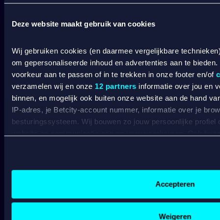
SPORT WELKOMSTBONUS
Deze website maakt gebruik van cookies
Wat kost gokken jou? Stop op tijd. 18+
SPEEL
VERANTWOORD
Wij gebruiken cookies (en daarmee vergelijkbare technieken
om gepersonaliseerde inhoud en advertenties aan te bieden.
BETCITY
voorkeur aan te passen of in te trekken in onze footer en/of
c
verzamelen wij en onze
12 partners
informatie over jou en 
SPORTSBOOK
binnen, en mogelijk ook buiten onze website aan de hand van 
IP-adres, je Betcity-account nummer, informatie over je brows
besturingssysteem. Wij bouwen zo jouw persoonlijke profiel
Wedden op sport
S
website en communicatie aan op jouw voorkeuren. Ook kunne
Wedden op voetbal
G
laten zien op basis van jouw recente internetgedrag. Specifi
Wedden op Eredivisie
C
de data voor de volgende doeleinden:
Wedden op Ajax
L
Wedden op PSV
B
Advertentie- en contentmeting, inzichten in het publiek en
Wedden op Feyenoord
B
Gepersonaliseerde content;
Accepteren
Gepersonaliseerde advertenties;
CASINO
Sociale media functionaliteit.
Lees hierover meer in ons
cookiebeleid
en
privacybeleid
.
Weigeren