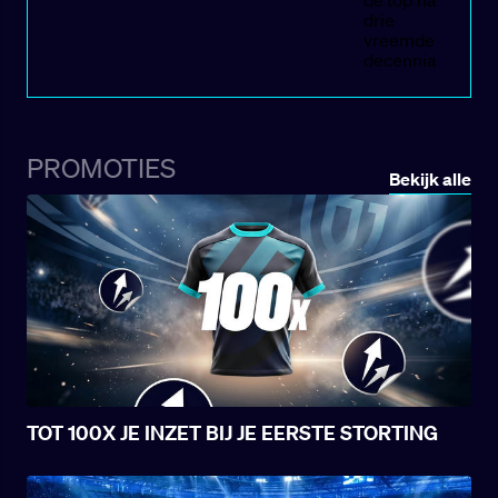
F1, achter Ferrari, heeft 27 jaar moeten
wachten voor McLaren opnieuw in één en
hetzelfde seizoen zowel de wereldtitel bij de
coureurs als bij de constructeurs veroverde.
Een eeuwigheid waarin het team uit Woking, in
Groot‑Brittannië, werkelijk alles heeft
meegemaakt.
PROMOTIES
Bekijk alle
TOT 100X JE INZET BIJ JE EERSTE STORTING