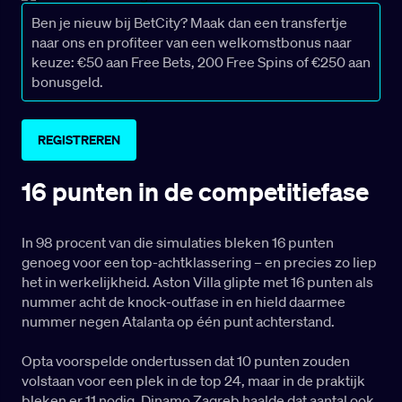
Ben je nieuw bij BetCity? Maak dan een transfertje
naar ons en profiteer van een welkomstbonus naar
keuze: €50 aan Free Bets, 200 Free Spins of €250 aan
bonusgeld.
REGISTREREN
16 punten in de competitiefase
In 98 procent van die simulaties bleken 16 punten
genoeg voor een top-achtklassering – en precies zo liep
het in werkelijkheid. Aston Villa glipte met 16 punten als
nummer acht de knock-outfase in en hield daarmee
nummer negen Atalanta op één punt achterstand.
Opta voorspelde ondertussen dat 10 punten zouden
volstaan voor een plek in de top 24, maar in de praktijk
bleken er 11 nodig. Dinamo Zagreb haalde dat aantal ook,