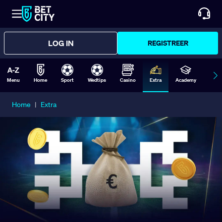
LOG IN
REGISTREER
Menu
Home
Sport
Wedtips
Casino
Extra
Academy
Form
Home
|
Extra