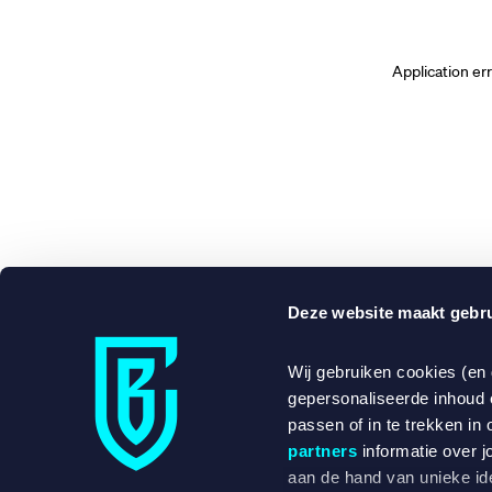
Application er
Deze website maakt gebru
Wij gebruiken cookies (en
gepersonaliseerde inhoud 
passen of in te trekken in 
partners
informatie over j
aan de hand van unieke ide