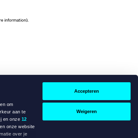
re information)
.
Accepteren
 en om
Weigeren
rkeur aan te
ij en onze
12
ten onze website
matie over je