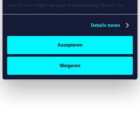
console for more information)
.
over jou en volgen we jouw internetgedrag binnen, en
mogelijk ook buiten onze website aan de hand van unieke
identificatoren, zoals je IP-adres, je Betcity-account
Details tonen
nummer, informatie over je browser, je apparaat of je
besturingssysteem. Wij bouwen zo jouw persoonlijke
profiel op. Hiermee passen wij onze website en
Accepteren
communicatie aan op jouw voorkeuren. Ook kunnen we
zo gerichte advertenties laten zien op basis van jouw
recente internetgedrag. Specifiek gebruiken wij en onze
Weigeren
partners de data voor de volgende doeleinden:
Advertentie- en contentmeting, inzichten in het publiek
en in productontwikkeling;
Gepersonaliseerde content;
Gepersonaliseerde advertenties;
Sociale media functionaliteit.
Lees hierover meer in
ons
cookiebeleid
en
privacybeleid
.