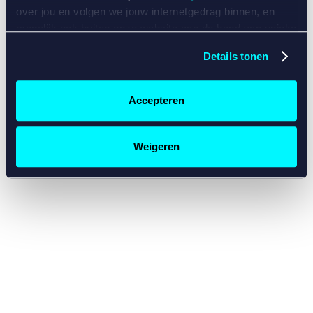
console for more information)
.
over jou en volgen we jouw internetgedrag binnen, en
mogelijk ook buiten onze website aan de hand van unieke
identificatoren, zoals je IP-adres, je Betcity-account
Details tonen
nummer, informatie over je browser, je apparaat of je
besturingssysteem. Wij bouwen zo jouw persoonlijke
profiel op. Hiermee passen wij onze website en
Accepteren
communicatie aan op jouw voorkeuren. Ook kunnen we
zo gerichte advertenties laten zien op basis van jouw
recente internetgedrag. Specifiek gebruiken wij en onze
Weigeren
partners de data voor de volgende doeleinden:
Advertentie- en contentmeting, inzichten in het publiek
en in productontwikkeling;
Gepersonaliseerde content;
Gepersonaliseerde advertenties;
Sociale media functionaliteit.
Lees hierover meer in
ons
cookiebeleid
en
privacybeleid
.