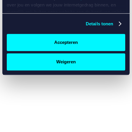
console for more information)
.
over jou en volgen we jouw internetgedrag binnen, en
mogelijk ook buiten onze website aan de hand van unieke
identificatoren, zoals je IP-adres, je Betcity-account
Details tonen
nummer, informatie over je browser, je apparaat of je
besturingssysteem. Wij bouwen zo jouw persoonlijke
profiel op. Hiermee passen wij onze website en
Accepteren
communicatie aan op jouw voorkeuren. Ook kunnen we
zo gerichte advertenties laten zien op basis van jouw
recente internetgedrag. Specifiek gebruiken wij en onze
Weigeren
partners de data voor de volgende doeleinden:
Advertentie- en contentmeting, inzichten in het publiek
en in productontwikkeling;
Gepersonaliseerde content;
Gepersonaliseerde advertenties;
Sociale media functionaliteit.
Lees hierover meer in
ons
cookiebeleid
en
privacybeleid
.