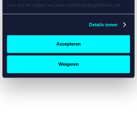
console for more information)
.
over jou en volgen we jouw internetgedrag binnen, en
mogelijk ook buiten onze website aan de hand van unieke
identificatoren, zoals je IP-adres, je Betcity-account
Details tonen
nummer, informatie over je browser, je apparaat of je
besturingssysteem. Wij bouwen zo jouw persoonlijke
profiel op. Hiermee passen wij onze website en
Accepteren
communicatie aan op jouw voorkeuren. Ook kunnen we
zo gerichte advertenties laten zien op basis van jouw
recente internetgedrag. Specifiek gebruiken wij en onze
Weigeren
partners de data voor de volgende doeleinden:
Advertentie- en contentmeting, inzichten in het publiek
en in productontwikkeling;
Gepersonaliseerde content;
Gepersonaliseerde advertenties;
Sociale media functionaliteit.
Lees hierover meer in
ons
cookiebeleid
en
privacybeleid
.