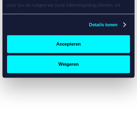
console for more information)
.
over jou en volgen we jouw internetgedrag binnen, en
mogelijk ook buiten onze website aan de hand van unieke
identificatoren, zoals je IP-adres, je Betcity-account
Details tonen
nummer, informatie over je browser, je apparaat of je
besturingssysteem. Wij bouwen zo jouw persoonlijke
profiel op. Hiermee passen wij onze website en
Accepteren
communicatie aan op jouw voorkeuren. Ook kunnen we
zo gerichte advertenties laten zien op basis van jouw
recente internetgedrag. Specifiek gebruiken wij en onze
Weigeren
partners de data voor de volgende doeleinden:
Advertentie- en contentmeting, inzichten in het publiek
en in productontwikkeling;
Gepersonaliseerde content;
Gepersonaliseerde advertenties;
Sociale media functionaliteit.
Lees hierover meer in
ons
cookiebeleid
en
privacybeleid
.