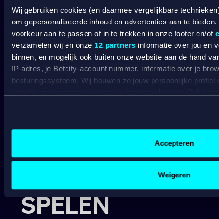
Wedden op PSV
B
Wij gebruiken cookies (en daarmee vergelijkbare technieken
Wedden op Feyenoord
B
om gepersonaliseerde inhoud en advertenties aan te bieden.
voorkeur aan te passen of in te trekken in onze footer en/of
c
CASINO
verzamelen wij en onze
12 partners
informatie over jou en 
binnen, en mogelijk ook buiten onze website aan de hand van 
Online casino
IP-adres, je Betcity-account nummer, informatie over je brows
Online gokken
besturingssysteem. Wij bouwen zo jouw persoonlijke profiel
Live casino
C
website en communicatie aan op jouw voorkeuren. Ook kunne
Live roulette
C
laten zien op basis van jouw recente internetgedrag. Specifi
Live blackjack
C
de data voor de volgende doeleinden:
Gokkasten
V
Advertentie- en contentmeting, inzichten in het publiek en
B
Gepersonaliseerde content;
Accepteren
A
Gepersonaliseerde advertenties;
Sociale media functionaliteit.
BETROUWBAAR
Lees hierover meer in ons
cookiebeleid
en
privacybeleid
.
Weigeren
SPELEN