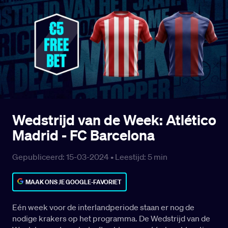
Wedstrijd van de Week: Atlético
Madrid - FC Barcelona
Gepubliceerd: 15-03-2024 •
Leestijd:
5
min
MAAK ONS JE GOOGLE-FAVORIET
Eén week voor de interlandperiode staan er nog de
nodige krakers op het programma. De Wedstrijd van de