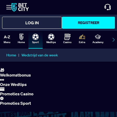
LOG IN
REGISTREER
Menu
Home
Sport
Wedtips
Casino
Extra
Academy
Form
Home
|
Wedstrijd van de week