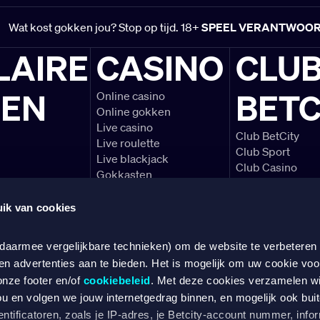
Wat kost gokken jou? Stop op tijd. 18+
SPEEL VERANTWOO
LAIRE
CASINO
CLU
LEN
BETC
Online casino
Online gokken
Live casino
Club BetCity
Live roulette
Club Sport
Live blackjack
Club Casino
Gokkasten
Voetbal voorbe
Blackjack spelre
ik van cookies
Alles over de Ere
 daarmee vergelijkbare technieken) om de website te verbeteren
en advertenties aan te bieden. Het is mogelijk om uw cookie voo
SPEEL VERANTWOORD
onze footer en/of
cookiebeleid
. Met deze cookies verzamelen w
ou en volgen we jouw internetgedrag binnen, en mogelijk ook bui
ntificatoren, zoals je IP-adres, je Betcity-account nummer, infor