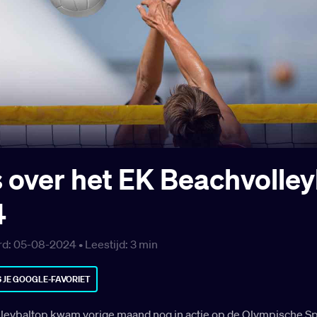
s over het EK Beachvolley
4
rd: 05-08-2024 •
Leestijd:
3
min
 JE GOOGLE-FAVORIET
leybaltop kwam vorige maand nog in actie op de Olympische Sp