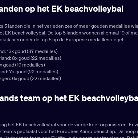
landen op het EK beachvolleybal
hts 5 landen die in het verleden zes of meer gouden medailles wis
et EK beachvolleybal. De top 5 landen wonnen allemaal 19 of me
ekijk hieronder de top 5 op de Europese medaillespiegel:
nd: 13x goud (37 medailles)
land: 8x goud (22 medailles)
 8x goud (19 medailles)
nd: 7x goud (22 medailles)
gen: 6x goud (22 medailles)
ands team op het EK beachvolleyba
ag het EK beachvolleybal voor de vierde keer organiseren. Er z
 teams geplaatst voor het Europees Kampioenschap. De hoop i
 Nederlands team een EK titel in de wacht weet te slepen. Beki