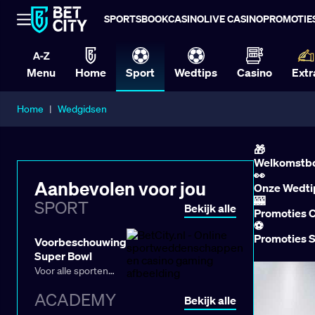
SPORTSBOOK
CASINO
LIVE CASINO
PROMOTIE
Menu
Home
Sport
Wedtips
Casino
Extr
Home
|
Wedgidsen
Aanbevolen voor jou
SPORT
Bekijk alle
Voorbeschouwing
Super Bowl
Voor alle sporten
ben je bij BetCity aan
ACADEMY
Bekijk alle
het juiste adres, en