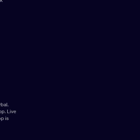
bal.
op. Live
pp is