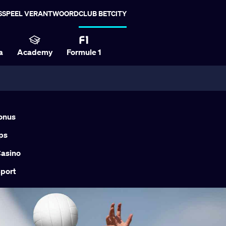
S
SPEEL VERANTWOORD
CLUB BETCITY
a
Academy
Formule 1