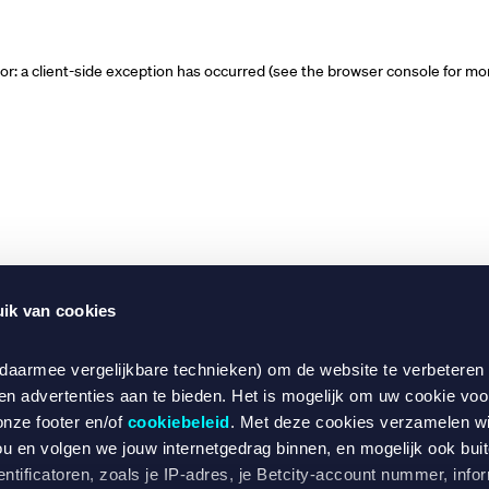
ror: a client-side exception has occurred (see the browser console for mo
ik van cookies
 daarmee vergelijkbare technieken) om de website te verbeteren
en advertenties aan te bieden. Het is mogelijk om uw cookie voo
onze footer en/of
cookiebeleid
. Met deze cookies verzamelen w
ou en volgen we jouw internetgedrag binnen, en mogelijk ook bui
ntificatoren, zoals je IP-adres, je Betcity-account nummer, infor