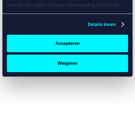
console for more information)
.
over jou en volgen we jouw internetgedrag binnen, en
mogelijk ook buiten onze website aan de hand van unieke
identificatoren, zoals je IP-adres, je Betcity-account
Details tonen
nummer, informatie over je browser, je apparaat of je
besturingssysteem. Wij bouwen zo jouw persoonlijke
profiel op. Hiermee passen wij onze website en
Accepteren
communicatie aan op jouw voorkeuren. Ook kunnen we
zo gerichte advertenties laten zien op basis van jouw
recente internetgedrag. Specifiek gebruiken wij en onze
Weigeren
partners de data voor de volgende doeleinden:
Advertentie- en contentmeting, inzichten in het publiek
en in productontwikkeling;
Gepersonaliseerde content;
Gepersonaliseerde advertenties;
Sociale media functionaliteit.
Lees hierover meer in
ons
cookiebeleid
en
privacybeleid
.