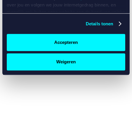
console for more information)
.
over jou en volgen we jouw internetgedrag binnen, en
mogelijk ook buiten onze website aan de hand van unieke
identificatoren, zoals je IP-adres, je Betcity-account
Details tonen
nummer, informatie over je browser, je apparaat of je
besturingssysteem. Wij bouwen zo jouw persoonlijke
profiel op. Hiermee passen wij onze website en
Accepteren
communicatie aan op jouw voorkeuren. Ook kunnen we
zo gerichte advertenties laten zien op basis van jouw
recente internetgedrag. Specifiek gebruiken wij en onze
Weigeren
partners de data voor de volgende doeleinden:
Advertentie- en contentmeting, inzichten in het publiek
en in productontwikkeling;
Gepersonaliseerde content;
Gepersonaliseerde advertenties;
Sociale media functionaliteit.
Lees hierover meer in
ons
cookiebeleid
en
privacybeleid
.