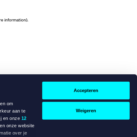
re information)
.
Accepteren
 en om
Weigeren
rkeur aan te
ij en onze
12
ten onze website
matie over je