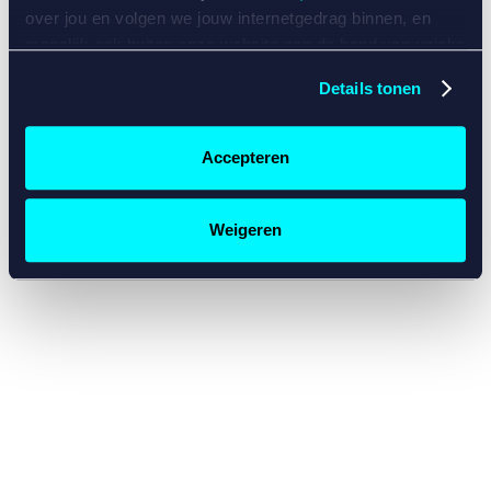
console for more information)
.
over jou en volgen we jouw internetgedrag binnen, en
mogelijk ook buiten onze website aan de hand van unieke
identificatoren, zoals je IP-adres, je Betcity-account
Details tonen
nummer, informatie over je browser, je apparaat of je
besturingssysteem. Wij bouwen zo jouw persoonlijke
profiel op. Hiermee passen wij onze website en
Accepteren
communicatie aan op jouw voorkeuren. Ook kunnen we
zo gerichte advertenties laten zien op basis van jouw
recente internetgedrag. Specifiek gebruiken wij en onze
Weigeren
partners de data voor de volgende doeleinden:
Advertentie- en contentmeting, inzichten in het publiek
en in productontwikkeling;
Gepersonaliseerde content;
Gepersonaliseerde advertenties;
Sociale media functionaliteit.
Lees hierover meer in
ons
cookiebeleid
en
privacybeleid
.