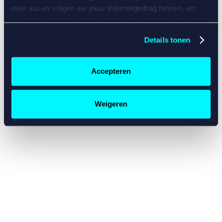
console for more information)
.
over jou en volgen we jouw internetgedrag binnen, en
mogelijk ook buiten onze website aan de hand van unieke
identificatoren, zoals je IP-adres, je Betcity-account
Details tonen
nummer, informatie over je browser, je apparaat of je
besturingssysteem. Wij bouwen zo jouw persoonlijke
profiel op. Hiermee passen wij onze website en
Accepteren
communicatie aan op jouw voorkeuren. Ook kunnen we
zo gerichte advertenties laten zien op basis van jouw
recente internetgedrag. Specifiek gebruiken wij en onze
Weigeren
partners de data voor de volgende doeleinden:
Advertentie- en contentmeting, inzichten in het publiek
en in productontwikkeling;
Gepersonaliseerde content;
Gepersonaliseerde advertenties;
Sociale media functionaliteit.
Lees hierover meer in
ons
cookiebeleid
en
privacybeleid
.