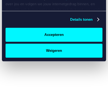
console for more information)
.
over jou en volgen we jouw internetgedrag binnen, en
mogelijk ook buiten onze website aan de hand van unieke
identificatoren, zoals je IP-adres, je Betcity-account
Details tonen
nummer, informatie over je browser, je apparaat of je
besturingssysteem. Wij bouwen zo jouw persoonlijke
profiel op. Hiermee passen wij onze website en
Accepteren
communicatie aan op jouw voorkeuren. Ook kunnen we
zo gerichte advertenties laten zien op basis van jouw
recente internetgedrag. Specifiek gebruiken wij en onze
Weigeren
partners de data voor de volgende doeleinden:
Advertentie- en contentmeting, inzichten in het publiek
en in productontwikkeling;
Gepersonaliseerde content;
Gepersonaliseerde advertenties;
Sociale media functionaliteit.
Lees hierover meer in
ons
cookiebeleid
en
privacybeleid
.