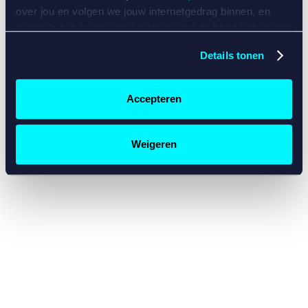
console for more information)
.
over jou en volgen we jouw internetgedrag binnen, en
mogelijk ook buiten onze website aan de hand van unieke
identificatoren, zoals je IP-adres, je Betcity-account
Details tonen
nummer, informatie over je browser, je apparaat of je
besturingssysteem. Wij bouwen zo jouw persoonlijke
profiel op. Hiermee passen wij onze website en
Accepteren
communicatie aan op jouw voorkeuren. Ook kunnen we
zo gerichte advertenties laten zien op basis van jouw
recente internetgedrag. Specifiek gebruiken wij en onze
Weigeren
partners de data voor de volgende doeleinden:
Advertentie- en contentmeting, inzichten in het publiek
en in productontwikkeling;
Gepersonaliseerde content;
Gepersonaliseerde advertenties;
Sociale media functionaliteit.
Lees hierover meer in
ons
cookiebeleid
en
privacybeleid
.