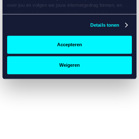
console for more information)
.
over jou en volgen we jouw internetgedrag binnen, en
mogelijk ook buiten onze website aan de hand van unieke
identificatoren, zoals je IP-adres, je Betcity-account
Details tonen
nummer, informatie over je browser, je apparaat of je
besturingssysteem. Wij bouwen zo jouw persoonlijke
profiel op. Hiermee passen wij onze website en
Accepteren
communicatie aan op jouw voorkeuren. Ook kunnen we
zo gerichte advertenties laten zien op basis van jouw
recente internetgedrag. Specifiek gebruiken wij en onze
Weigeren
partners de data voor de volgende doeleinden:
Advertentie- en contentmeting, inzichten in het publiek
en in productontwikkeling;
Gepersonaliseerde content;
Gepersonaliseerde advertenties;
Sociale media functionaliteit.
Lees hierover meer in
ons
cookiebeleid
en
privacybeleid
.