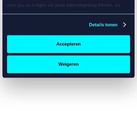
console for more information)
.
over jou en volgen we jouw internetgedrag binnen, en
mogelijk ook buiten onze website aan de hand van unieke
identificatoren, zoals je IP-adres, je Betcity-account
Details tonen
nummer, informatie over je browser, je apparaat of je
besturingssysteem. Wij bouwen zo jouw persoonlijke
profiel op. Hiermee passen wij onze website en
Accepteren
communicatie aan op jouw voorkeuren. Ook kunnen we
zo gerichte advertenties laten zien op basis van jouw
recente internetgedrag. Specifiek gebruiken wij en onze
Weigeren
partners de data voor de volgende doeleinden:
Advertentie- en contentmeting, inzichten in het publiek
en in productontwikkeling;
Gepersonaliseerde content;
Gepersonaliseerde advertenties;
Sociale media functionaliteit.
Lees hierover meer in
ons
cookiebeleid
en
privacybeleid
.