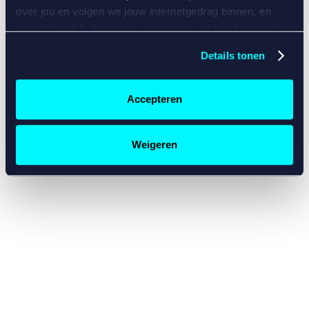
console for more information)
.
over jou en volgen we jouw internetgedrag binnen, en
mogelijk ook buiten onze website aan de hand van unieke
identificatoren, zoals je IP-adres, je Betcity-account
Details tonen
nummer, informatie over je browser, je apparaat of je
besturingssysteem. Wij bouwen zo jouw persoonlijke
profiel op. Hiermee passen wij onze website en
Accepteren
communicatie aan op jouw voorkeuren. Ook kunnen we
zo gerichte advertenties laten zien op basis van jouw
recente internetgedrag. Specifiek gebruiken wij en onze
Weigeren
partners de data voor de volgende doeleinden:
Advertentie- en contentmeting, inzichten in het publiek
en in productontwikkeling;
Gepersonaliseerde content;
Gepersonaliseerde advertenties;
Sociale media functionaliteit.
Lees hierover meer in
ons
cookiebeleid
en
privacybeleid
.