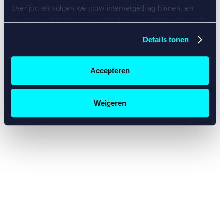
console for more information)
.
over jou en volgen we jouw internetgedrag binnen, en
mogelijk ook buiten onze website aan de hand van unieke
identificatoren, zoals je IP-adres, je Betcity-account
Details tonen
nummer, informatie over je browser, je apparaat of je
besturingssysteem. Wij bouwen zo jouw persoonlijke
profiel op. Hiermee passen wij onze website en
Accepteren
communicatie aan op jouw voorkeuren. Ook kunnen we
zo gerichte advertenties laten zien op basis van jouw
recente internetgedrag. Specifiek gebruiken wij en onze
Weigeren
partners de data voor de volgende doeleinden:
Advertentie- en contentmeting, inzichten in het publiek
en in productontwikkeling;
Gepersonaliseerde content;
Gepersonaliseerde advertenties;
Sociale media functionaliteit.
Lees hierover meer in
ons
cookiebeleid
en
privacybeleid
.