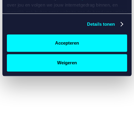
console for more information)
.
over jou en volgen we jouw internetgedrag binnen, en
mogelijk ook buiten onze website aan de hand van unieke
identificatoren, zoals je IP-adres, je Betcity-account
Details tonen
nummer, informatie over je browser, je apparaat of je
besturingssysteem. Wij bouwen zo jouw persoonlijke
profiel op. Hiermee passen wij onze website en
Accepteren
communicatie aan op jouw voorkeuren. Ook kunnen we
zo gerichte advertenties laten zien op basis van jouw
recente internetgedrag. Specifiek gebruiken wij en onze
Weigeren
partners de data voor de volgende doeleinden:
Advertentie- en contentmeting, inzichten in het publiek
en in productontwikkeling;
Gepersonaliseerde content;
Gepersonaliseerde advertenties;
Sociale media functionaliteit.
Lees hierover meer in
ons
cookiebeleid
en
privacybeleid
.