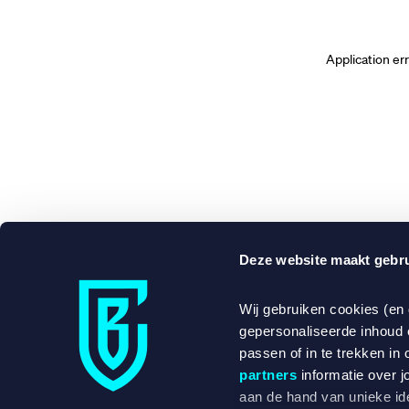
Application er
Deze website maakt gebru
Wij gebruiken cookies (en
gepersonaliseerde inhoud 
passen of in te trekken in 
partners
informatie over j
aan de hand van unieke ide