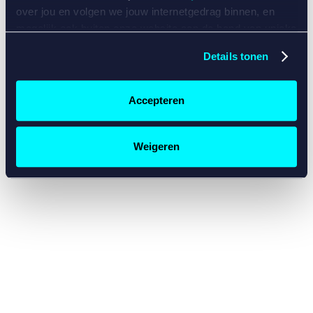
console for more information)
.
over jou en volgen we jouw internetgedrag binnen, en
mogelijk ook buiten onze website aan de hand van unieke
identificatoren, zoals je IP-adres, je Betcity-account
Details tonen
nummer, informatie over je browser, je apparaat of je
besturingssysteem. Wij bouwen zo jouw persoonlijke
profiel op. Hiermee passen wij onze website en
Accepteren
communicatie aan op jouw voorkeuren. Ook kunnen we
zo gerichte advertenties laten zien op basis van jouw
recente internetgedrag. Specifiek gebruiken wij en onze
Weigeren
partners de data voor de volgende doeleinden:
Advertentie- en contentmeting, inzichten in het publiek
en in productontwikkeling;
Gepersonaliseerde content;
Gepersonaliseerde advertenties;
Sociale media functionaliteit.
Lees hierover meer in
ons
cookiebeleid
en
privacybeleid
.