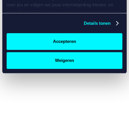
console for more information)
.
over jou en volgen we jouw internetgedrag binnen, en
mogelijk ook buiten onze website aan de hand van unieke
identificatoren, zoals je IP-adres, je Betcity-account
Details tonen
nummer, informatie over je browser, je apparaat of je
besturingssysteem. Wij bouwen zo jouw persoonlijke
profiel op. Hiermee passen wij onze website en
Accepteren
communicatie aan op jouw voorkeuren. Ook kunnen we
zo gerichte advertenties laten zien op basis van jouw
recente internetgedrag. Specifiek gebruiken wij en onze
Weigeren
partners de data voor de volgende doeleinden:
Advertentie- en contentmeting, inzichten in het publiek
en in productontwikkeling;
Gepersonaliseerde content;
Gepersonaliseerde advertenties;
Sociale media functionaliteit.
Lees hierover meer in
ons
cookiebeleid
en
privacybeleid
.