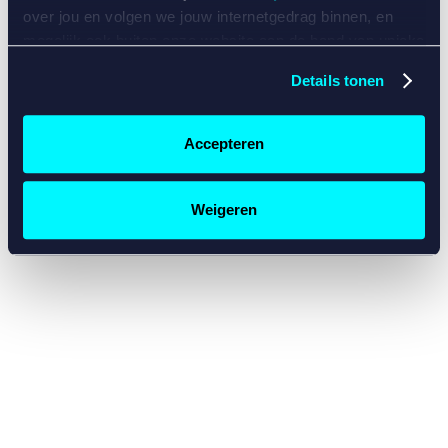
console for more information)
.
over jou en volgen we jouw internetgedrag binnen, en
mogelijk ook buiten onze website aan de hand van unieke
identificatoren, zoals je IP-adres, je Betcity-account
Details tonen
nummer, informatie over je browser, je apparaat of je
besturingssysteem. Wij bouwen zo jouw persoonlijke
profiel op. Hiermee passen wij onze website en
Accepteren
communicatie aan op jouw voorkeuren. Ook kunnen we
zo gerichte advertenties laten zien op basis van jouw
recente internetgedrag. Specifiek gebruiken wij en onze
Weigeren
partners de data voor de volgende doeleinden:
Advertentie- en contentmeting, inzichten in het publiek
en in productontwikkeling;
Gepersonaliseerde content;
Gepersonaliseerde advertenties;
Sociale media functionaliteit.
Lees hierover meer in
ons
cookiebeleid
en
privacybeleid
.