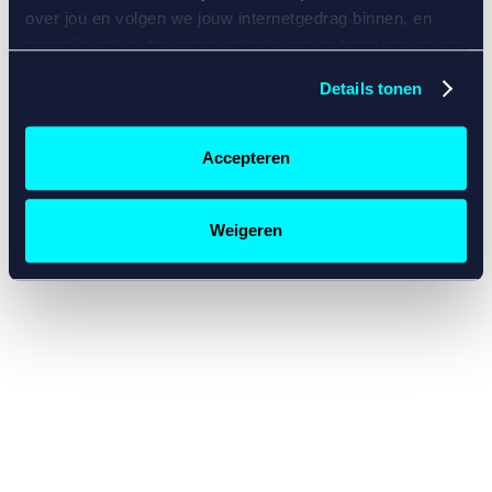
console for more information)
.
over jou en volgen we jouw internetgedrag binnen, en
mogelijk ook buiten onze website aan de hand van unieke
identificatoren, zoals je IP-adres, je Betcity-account
Details tonen
nummer, informatie over je browser, je apparaat of je
besturingssysteem. Wij bouwen zo jouw persoonlijke
profiel op. Hiermee passen wij onze website en
Accepteren
communicatie aan op jouw voorkeuren. Ook kunnen we
zo gerichte advertenties laten zien op basis van jouw
recente internetgedrag. Specifiek gebruiken wij en onze
Weigeren
partners de data voor de volgende doeleinden:
Advertentie- en contentmeting, inzichten in het publiek
en in productontwikkeling;
Gepersonaliseerde content;
Gepersonaliseerde advertenties;
Sociale media functionaliteit.
Lees hierover meer in
ons
cookiebeleid
en
privacybeleid
.