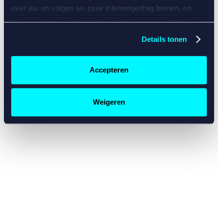
console for more information)
.
over jou en volgen we jouw internetgedrag binnen, en
mogelijk ook buiten onze website aan de hand van unieke
identificatoren, zoals je IP-adres, je Betcity-account
Details tonen
nummer, informatie over je browser, je apparaat of je
besturingssysteem. Wij bouwen zo jouw persoonlijke
profiel op. Hiermee passen wij onze website en
Accepteren
communicatie aan op jouw voorkeuren. Ook kunnen we
zo gerichte advertenties laten zien op basis van jouw
recente internetgedrag. Specifiek gebruiken wij en onze
Weigeren
partners de data voor de volgende doeleinden:
Advertentie- en contentmeting, inzichten in het publiek
en in productontwikkeling;
Gepersonaliseerde content;
Gepersonaliseerde advertenties;
Sociale media functionaliteit.
Lees hierover meer in
ons
cookiebeleid
en
privacybeleid
.