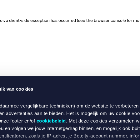
ror: a client-side exception has occurred (see the browser console for mo
ik van cookies
 daarmee vergelijkbare technieken) om de website te verbeteren
en advertenties aan te bieden. Het is mogelijk om uw cookie voo
onze footer en/of
cookiebeleid
. Met deze cookies verzamelen w
ou en volgen we jouw internetgedrag binnen, en mogelijk ook bui
ntificatoren, zoals je IP-adres, je Betcity-account nummer, infor