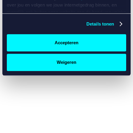
console for more information)
.
over jou en volgen we jouw internetgedrag binnen, en
mogelijk ook buiten onze website aan de hand van unieke
identificatoren, zoals je IP-adres, je Betcity-account
Details tonen
nummer, informatie over je browser, je apparaat of je
besturingssysteem. Wij bouwen zo jouw persoonlijke
profiel op. Hiermee passen wij onze website en
Accepteren
communicatie aan op jouw voorkeuren. Ook kunnen we
zo gerichte advertenties laten zien op basis van jouw
recente internetgedrag. Specifiek gebruiken wij en onze
Weigeren
partners de data voor de volgende doeleinden:
Advertentie- en contentmeting, inzichten in het publiek
en in productontwikkeling;
Gepersonaliseerde content;
Gepersonaliseerde advertenties;
Sociale media functionaliteit.
Lees hierover meer in
ons
cookiebeleid
en
privacybeleid
.