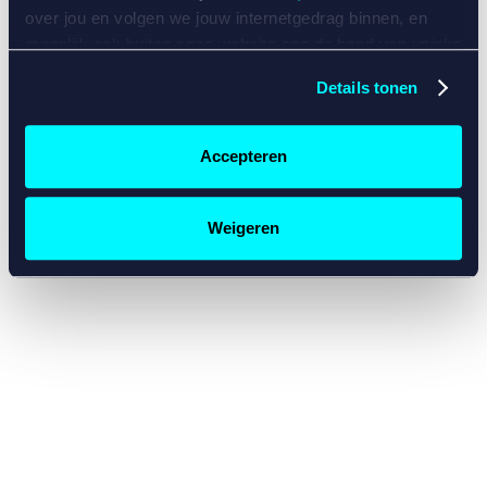
console for more information)
.
over jou en volgen we jouw internetgedrag binnen, en
mogelijk ook buiten onze website aan de hand van unieke
identificatoren, zoals je IP-adres, je Betcity-account
Details tonen
nummer, informatie over je browser, je apparaat of je
besturingssysteem. Wij bouwen zo jouw persoonlijke
profiel op. Hiermee passen wij onze website en
Accepteren
communicatie aan op jouw voorkeuren. Ook kunnen we
zo gerichte advertenties laten zien op basis van jouw
recente internetgedrag. Specifiek gebruiken wij en onze
Weigeren
partners de data voor de volgende doeleinden:
Advertentie- en contentmeting, inzichten in het publiek
en in productontwikkeling;
Gepersonaliseerde content;
Gepersonaliseerde advertenties;
Sociale media functionaliteit.
Lees hierover meer in
ons
cookiebeleid
en
privacybeleid
.