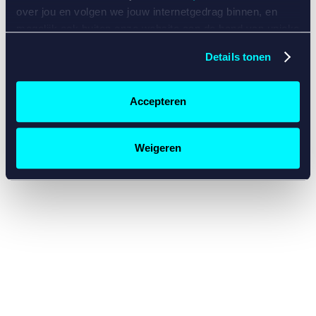
console for more information)
.
over jou en volgen we jouw internetgedrag binnen, en
mogelijk ook buiten onze website aan de hand van unieke
identificatoren, zoals je IP-adres, je Betcity-account
Details tonen
nummer, informatie over je browser, je apparaat of je
besturingssysteem. Wij bouwen zo jouw persoonlijke
profiel op. Hiermee passen wij onze website en
Accepteren
communicatie aan op jouw voorkeuren. Ook kunnen we
zo gerichte advertenties laten zien op basis van jouw
recente internetgedrag. Specifiek gebruiken wij en onze
Weigeren
partners de data voor de volgende doeleinden:
Advertentie- en contentmeting, inzichten in het publiek
en in productontwikkeling;
Gepersonaliseerde content;
Gepersonaliseerde advertenties;
Sociale media functionaliteit.
Lees hierover meer in
ons
cookiebeleid
en
privacybeleid
.