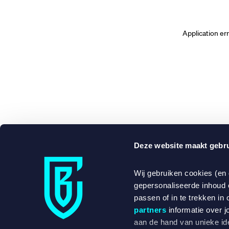
Application er
Deze website maakt gebru
Wij gebruiken cookies (en
gepersonaliseerde inhoud 
passen of in te trekken in 
partners
informatie over j
aan de hand van unieke ide