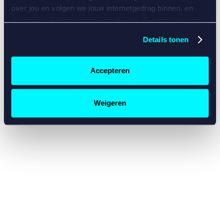
console for more information)
.
over jou en volgen we jouw internetgedrag binnen, en
mogelijk ook buiten onze website aan de hand van unieke
identificatoren, zoals je IP-adres, je Betcity-account
Details tonen
nummer, informatie over je browser, je apparaat of je
besturingssysteem. Wij bouwen zo jouw persoonlijke
profiel op. Hiermee passen wij onze website en
Accepteren
communicatie aan op jouw voorkeuren. Ook kunnen we
zo gerichte advertenties laten zien op basis van jouw
recente internetgedrag. Specifiek gebruiken wij en onze
Weigeren
partners de data voor de volgende doeleinden:
Advertentie- en contentmeting, inzichten in het publiek
en in productontwikkeling;
Gepersonaliseerde content;
Gepersonaliseerde advertenties;
Sociale media functionaliteit.
Lees hierover meer in
ons
cookiebeleid
en
privacybeleid
.