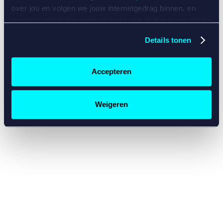
console for more information)
.
over jou en volgen we jouw internetgedrag binnen, en
mogelijk ook buiten onze website aan de hand van unieke
identificatoren, zoals je IP-adres, je Betcity-account
Details tonen
nummer, informatie over je browser, je apparaat of je
besturingssysteem. Wij bouwen zo jouw persoonlijke
profiel op. Hiermee passen wij onze website en
Accepteren
communicatie aan op jouw voorkeuren. Ook kunnen we
zo gerichte advertenties laten zien op basis van jouw
recente internetgedrag. Specifiek gebruiken wij en onze
Weigeren
partners de data voor de volgende doeleinden:
Advertentie- en contentmeting, inzichten in het publiek
en in productontwikkeling;
Gepersonaliseerde content;
Gepersonaliseerde advertenties;
Sociale media functionaliteit.
Lees hierover meer in
ons
cookiebeleid
en
privacybeleid
.