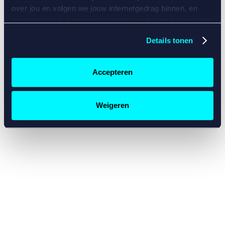
console for more information)
.
over jou en volgen we jouw internetgedrag binnen, en
mogelijk ook buiten onze website aan de hand van unieke
identificatoren, zoals je IP-adres, je Betcity-account
Details tonen
nummer, informatie over je browser, je apparaat of je
besturingssysteem. Wij bouwen zo jouw persoonlijke
profiel op. Hiermee passen wij onze website en
Accepteren
communicatie aan op jouw voorkeuren. Ook kunnen we
zo gerichte advertenties laten zien op basis van jouw
recente internetgedrag. Specifiek gebruiken wij en onze
Weigeren
partners de data voor de volgende doeleinden:
Advertentie- en contentmeting, inzichten in het publiek
en in productontwikkeling;
Gepersonaliseerde content;
Gepersonaliseerde advertenties;
Sociale media functionaliteit.
Lees hierover meer in
ons
cookiebeleid
en
privacybeleid
.