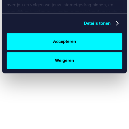
console for more information)
.
over jou en volgen we jouw internetgedrag binnen, en
mogelijk ook buiten onze website aan de hand van unieke
identificatoren, zoals je IP-adres, je Betcity-account
Details tonen
nummer, informatie over je browser, je apparaat of je
besturingssysteem. Wij bouwen zo jouw persoonlijke
profiel op. Hiermee passen wij onze website en
Accepteren
communicatie aan op jouw voorkeuren. Ook kunnen we
zo gerichte advertenties laten zien op basis van jouw
recente internetgedrag. Specifiek gebruiken wij en onze
Weigeren
partners de data voor de volgende doeleinden:
Advertentie- en contentmeting, inzichten in het publiek
en in productontwikkeling;
Gepersonaliseerde content;
Gepersonaliseerde advertenties;
Sociale media functionaliteit.
Lees hierover meer in
ons
cookiebeleid
en
privacybeleid
.