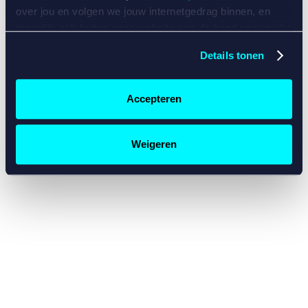
console for more information)
.
over jou en volgen we jouw internetgedrag binnen, en
mogelijk ook buiten onze website aan de hand van unieke
identificatoren, zoals je IP-adres, je Betcity-account
Details tonen
nummer, informatie over je browser, je apparaat of je
besturingssysteem. Wij bouwen zo jouw persoonlijke
profiel op. Hiermee passen wij onze website en
Accepteren
communicatie aan op jouw voorkeuren. Ook kunnen we
zo gerichte advertenties laten zien op basis van jouw
recente internetgedrag. Specifiek gebruiken wij en onze
Weigeren
partners de data voor de volgende doeleinden:
Advertentie- en contentmeting, inzichten in het publiek
en in productontwikkeling;
Gepersonaliseerde content;
Gepersonaliseerde advertenties;
Sociale media functionaliteit.
Lees hierover meer in
ons
cookiebeleid
en
privacybeleid
.