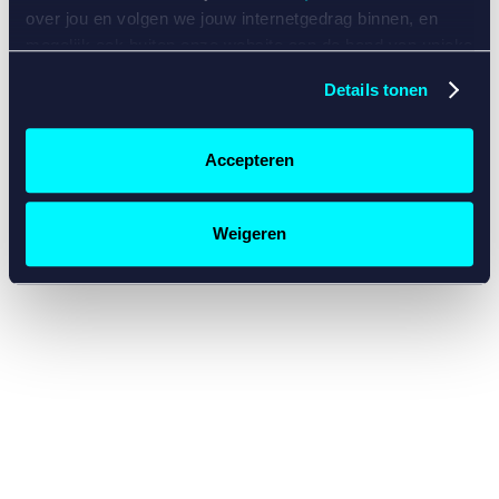
console for more information)
.
over jou en volgen we jouw internetgedrag binnen, en
mogelijk ook buiten onze website aan de hand van unieke
identificatoren, zoals je IP-adres, je Betcity-account
Details tonen
nummer, informatie over je browser, je apparaat of je
besturingssysteem. Wij bouwen zo jouw persoonlijke
profiel op. Hiermee passen wij onze website en
Accepteren
communicatie aan op jouw voorkeuren. Ook kunnen we
zo gerichte advertenties laten zien op basis van jouw
recente internetgedrag. Specifiek gebruiken wij en onze
Weigeren
partners de data voor de volgende doeleinden:
Advertentie- en contentmeting, inzichten in het publiek
en in productontwikkeling;
Gepersonaliseerde content;
Gepersonaliseerde advertenties;
Sociale media functionaliteit.
Lees hierover meer in
ons
cookiebeleid
en
privacybeleid
.