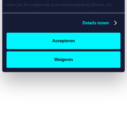
console for more information)
.
over jou en volgen we jouw internetgedrag binnen, en
mogelijk ook buiten onze website aan de hand van unieke
identificatoren, zoals je IP-adres, je Betcity-account
Details tonen
nummer, informatie over je browser, je apparaat of je
besturingssysteem. Wij bouwen zo jouw persoonlijke
profiel op. Hiermee passen wij onze website en
Accepteren
communicatie aan op jouw voorkeuren. Ook kunnen we
zo gerichte advertenties laten zien op basis van jouw
recente internetgedrag. Specifiek gebruiken wij en onze
Weigeren
partners de data voor de volgende doeleinden:
Advertentie- en contentmeting, inzichten in het publiek
en in productontwikkeling;
Gepersonaliseerde content;
Gepersonaliseerde advertenties;
Sociale media functionaliteit.
Lees hierover meer in
ons
cookiebeleid
en
privacybeleid
.