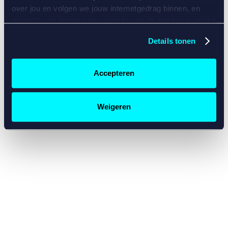
console for more information)
.
over jou en volgen we jouw internetgedrag binnen, en
mogelijk ook buiten onze website aan de hand van unieke
identificatoren, zoals je IP-adres, je Betcity-account
Details tonen
nummer, informatie over je browser, je apparaat of je
besturingssysteem. Wij bouwen zo jouw persoonlijke
profiel op. Hiermee passen wij onze website en
Accepteren
communicatie aan op jouw voorkeuren. Ook kunnen we
zo gerichte advertenties laten zien op basis van jouw
recente internetgedrag. Specifiek gebruiken wij en onze
Weigeren
partners de data voor de volgende doeleinden:
Advertentie- en contentmeting, inzichten in het publiek
en in productontwikkeling;
Gepersonaliseerde content;
Gepersonaliseerde advertenties;
Sociale media functionaliteit.
Lees hierover meer in
ons
cookiebeleid
en
privacybeleid
.