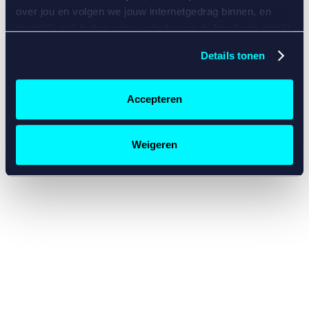
console for more information)
.
over jou en volgen we jouw internetgedrag binnen, en
mogelijk ook buiten onze website aan de hand van unieke
identificatoren, zoals je IP-adres, je Betcity-account
Details tonen
nummer, informatie over je browser, je apparaat of je
besturingssysteem. Wij bouwen zo jouw persoonlijke
profiel op. Hiermee passen wij onze website en
Accepteren
communicatie aan op jouw voorkeuren. Ook kunnen we
zo gerichte advertenties laten zien op basis van jouw
recente internetgedrag. Specifiek gebruiken wij en onze
Weigeren
partners de data voor de volgende doeleinden:
Advertentie- en contentmeting, inzichten in het publiek
en in productontwikkeling;
Gepersonaliseerde content;
Gepersonaliseerde advertenties;
Sociale media functionaliteit.
Lees hierover meer in
ons
cookiebeleid
en
privacybeleid
.