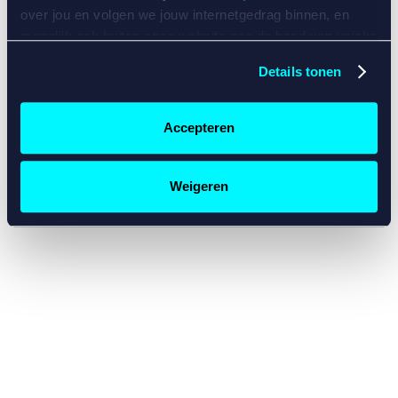
console for more information)
.
over jou en volgen we jouw internetgedrag binnen, en
mogelijk ook buiten onze website aan de hand van unieke
identificatoren, zoals je IP-adres, je Betcity-account
Details tonen
nummer, informatie over je browser, je apparaat of je
besturingssysteem. Wij bouwen zo jouw persoonlijke
profiel op. Hiermee passen wij onze website en
Accepteren
communicatie aan op jouw voorkeuren. Ook kunnen we
zo gerichte advertenties laten zien op basis van jouw
recente internetgedrag. Specifiek gebruiken wij en onze
Weigeren
partners de data voor de volgende doeleinden:
Advertentie- en contentmeting, inzichten in het publiek
en in productontwikkeling;
Gepersonaliseerde content;
Gepersonaliseerde advertenties;
Sociale media functionaliteit.
Lees hierover meer in
ons
cookiebeleid
en
privacybeleid
.