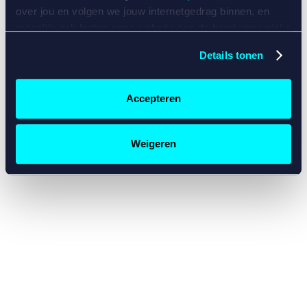
console for more information)
.
over jou en volgen we jouw internetgedrag binnen, en
mogelijk ook buiten onze website aan de hand van unieke
identificatoren, zoals je IP-adres, je Betcity-account
Details tonen
nummer, informatie over je browser, je apparaat of je
besturingssysteem. Wij bouwen zo jouw persoonlijke
profiel op. Hiermee passen wij onze website en
Accepteren
communicatie aan op jouw voorkeuren. Ook kunnen we
zo gerichte advertenties laten zien op basis van jouw
recente internetgedrag. Specifiek gebruiken wij en onze
Weigeren
partners de data voor de volgende doeleinden:
Advertentie- en contentmeting, inzichten in het publiek
en in productontwikkeling;
Gepersonaliseerde content;
Gepersonaliseerde advertenties;
Sociale media functionaliteit.
Lees hierover meer in
ons
cookiebeleid
en
privacybeleid
.